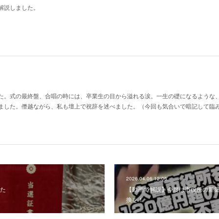
解説しました。
た。式の最終盤、合唱の時には、卒業生の目から溢れる涙。一生の礎になるような、
ました。僭越ながら、私も壇上で祝辞を述べました。（今回も気合いで暗記して臨
2026.04.06 12:06
た
【動画で解説】今度は市役所の新
換を！