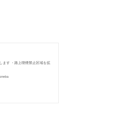
します ・路上喫煙禁止区域を拡
meba