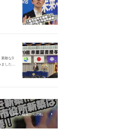
素敵な3
みました…
築！？ハコモノ偏重からの転