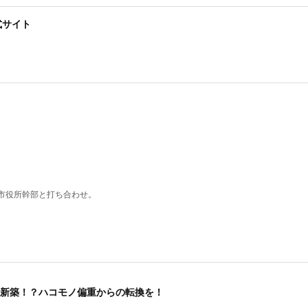
式サイト
市役所幹部と打ち合わせ。
新築！？ハコモノ偏重からの転換を！