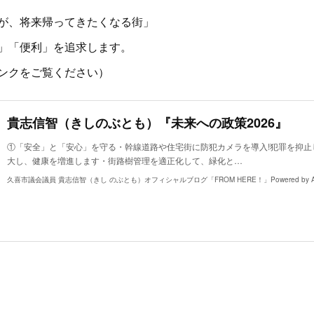
が、将来帰ってきたくなる街」
」「便利」を追求します。
ンクをご覧ください）
貴志信智（きしのぶとも）『未来への政策2026』
①「安全」と「安心」を守る・幹線道路や住宅街に防犯カメラを導入!犯罪を抑止
大し、健康を増進します・街路樹管理を適正化して、緑化と…
久喜市議会議員 貴志信智（きし のぶとも）オフィシャルブログ「FROM HERE！」Powered by A