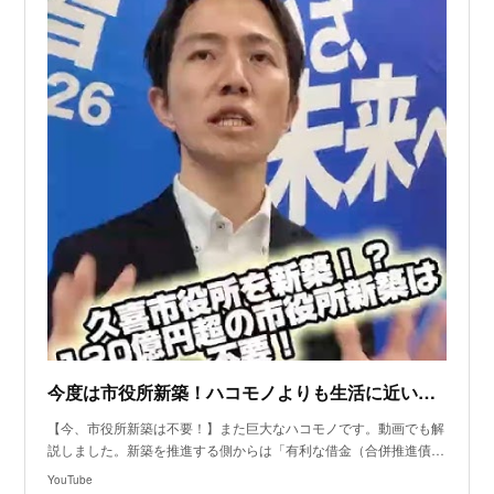
今度は市役所新築！ハコモノよりも生活に近い予算を！＃久喜市 ＃きし信智
【今、市役所新築は不要！】また巨大なハコモノです。動画でも解
説しました。新築を推進する側からは「有利な借金（合併推進債…
YouTube